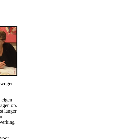
erwogen
n eigen
ragen op.
st langer
en
nwerking
 voor