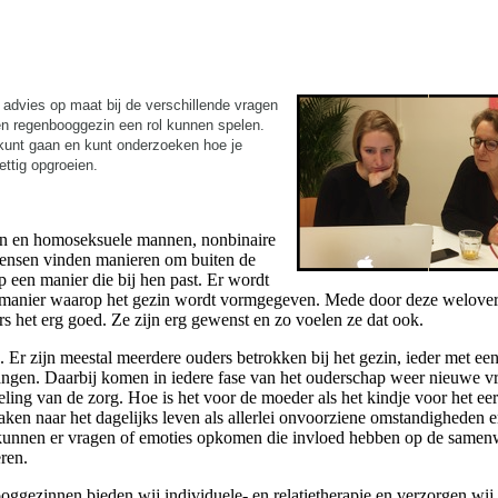
 advies op maat bij de verschillende vragen
en regenbooggezin een rol kunnen spelen.
 kunt gaan en kunt onderzoeken hoe je
ttig opgroeien.
wen en homoseksuele mannen, nonbinaire
mensen vinden manieren om buiten de
 een manier die bij hen past. Er wordt
e manier waarop het gezin wordt vormgegeven. Mede door deze welov
 het erg goed. Ze zijn erg gewenst en zo voelen ze dat ook.
 Er zijn meestal meerdere ouders betrokken bij het gezin, ieder met ee
langen. Daarbij komen in iedere fase van het ouderschap weer nieuwe v
ling van de zorg. Hoe is het voor de moeder als het kindje voor het eer
raken naar het dagelijks leven als allerlei onvoorziene omstandigheden 
s kunnen er vragen of emoties opkomen die invloed hebben op de same
ren.
ggezinnen bieden wij individuele- en relatietherapie en verzorgen wij