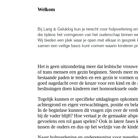
Welkom
Bij Lang & Gelukkig kun je terecht voor hulpverlening en
die tijdens het vormgeven van het ouderschap binnen e
Wij bieden een plek waar je open met elkaar in gesprek
samen een veilige basis kunt vormen waarin kinderen pre
Het is geen uitzondering meer dat lesbische vrou
of trans mensen een gezin beginnen. Steeds meer 
bestaande paden te treden en een gezin te vormen op
goed nagedacht over de keuze voor een kind en d
beslissingen doen kinderen met homoseksuele ouders
Tegelijk kunnen er specifieke uitdagingen opkomen.
achtergrond en eigen verwachtingen, positie en be
In de beginfase kunnen dit vragen zijn over de verde
bij de vader blijft? Hoe vertaal je de gemaakte afsp
gevoelens een rol gaan spelen? Ook in latere fase
tussen de ouders en dus op het welzijn van de kinde
Naast hulpverlening en ondersteuning voor regenboo